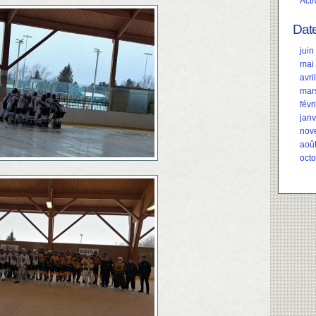
Acti
Dat
juin
mai
avri
mar
févr
janv
nov
aoû
oct