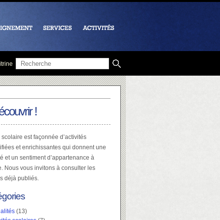
trine
écouvrir !
 scolaire est façonnée d’activités
ifiées et enrichissantes qui donnent une
té et un sentiment d’appartenance à
e. Nous vous invitons à consulter les
es déjà publiés.
égories
alités
(13)