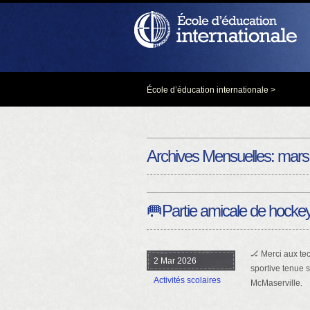
École d’éducation internationale
>
Archives Mensuelles:
mars
🥅Partie amicale de hocke
🏒 Merci aux tec
2 Mar 2026
sportive tenue s
Activités scolaires
McMaserville.