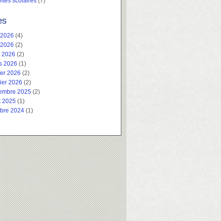
vités scolaires
(7)
es
 2026
(4)
 2026
(2)
l 2026
(2)
s 2026
(1)
ier 2026
(2)
ier 2026
(2)
embre 2025
(2)
t 2025
(1)
obre 2024
(1)