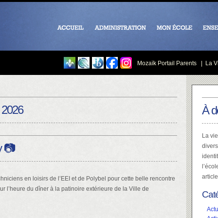
Mozaïk Portail Parents
|
La Vi
 2026
À d
La vie
y 📷
divers
identi
l’écol
articl
hniciens en loisirs de l’EEI et de Polybel pour cette belle rencontre
ur l’heure du dîner à la patinoire extérieure de la Ville de
Cat
Actu