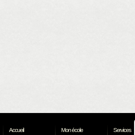
Accueil
Mon école
Services