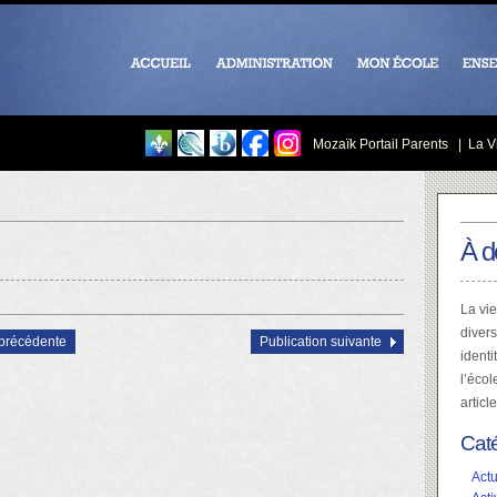
Mozaïk Portail Parents
|
La Vi
À d
La vie
divers
 précédente
Publication suivante
identi
l’écol
articl
Cat
Actu