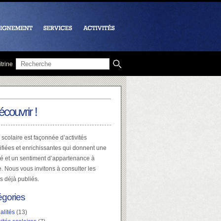
trine
écouvrir !
 scolaire est façonnée d’activités
ifiées et enrichissantes qui donnent une
té et un sentiment d’appartenance à
e. Nous vous invitons à consulter les
es déjà publiés.
égories
alités
(13)