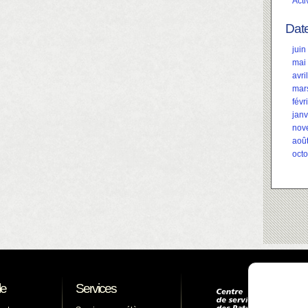
Acti
Dat
juin
mai
avri
mar
févr
janv
nov
aoû
oct
le
Services