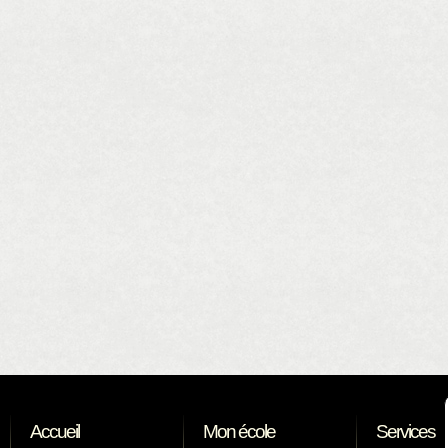
Accueil
Mon école
Services