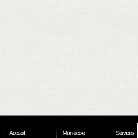
Accueil
Mon école
Services