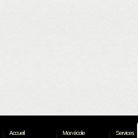
Accueil
Mon école
Services