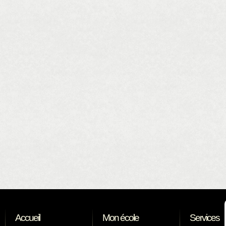
Accueil
Mon école
Services