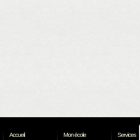
Accueil
Mon école
Services