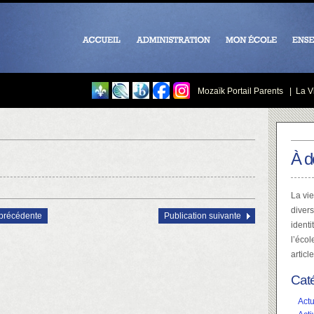
Mozaïk Portail Parents
|
La Vi
À d
La vie
divers
 précédente
Publication suivante
identi
l’écol
articl
Cat
Actu