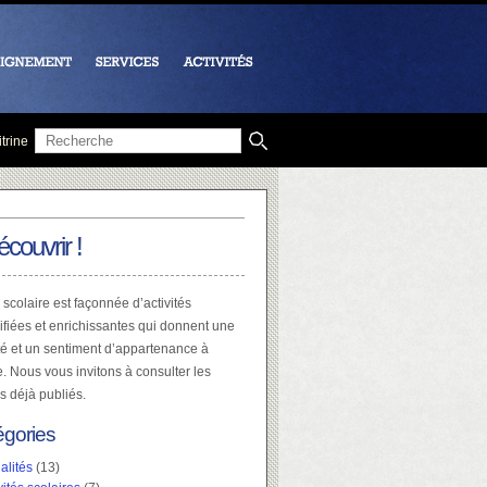
trine
écouvrir !
 scolaire est façonnée d’activités
ifiées et enrichissantes qui donnent une
té et un sentiment d’appartenance à
e. Nous vous invitons à consulter les
es déjà publiés.
égories
alités
(13)