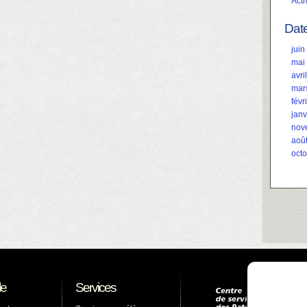
Acti
Dat
juin
mai
avri
mar
févr
janv
nov
aoû
oct
le
Services