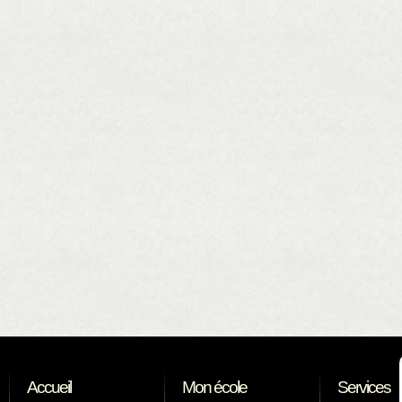
Accueil
Mon école
Services