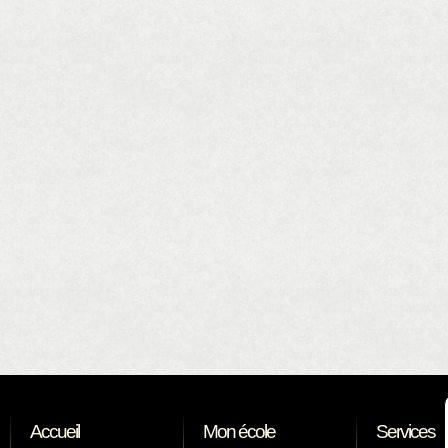
Accueil
Mon école
Services