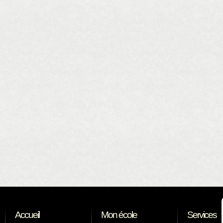
Accueil
Mon école
Services