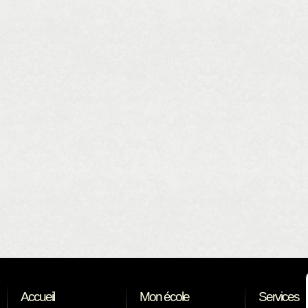
Accueil
Mon école
Services