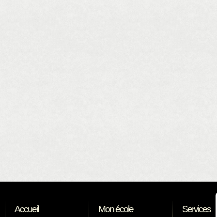
Accueil
Mon école
Services