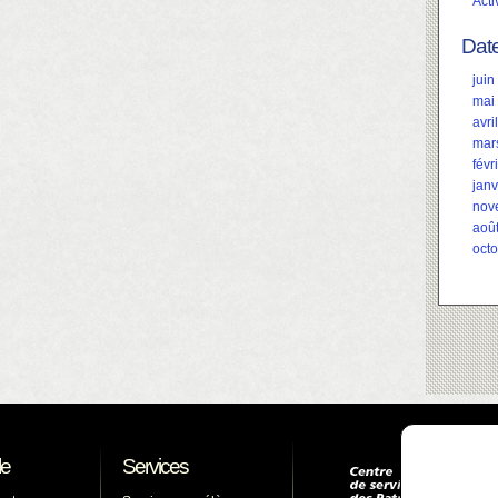
Acti
Dat
juin
mai
avri
mar
févr
janv
nov
aoû
oct
le
Services