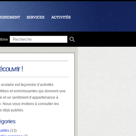
trine
écouvrir !
 scolaire est façonnée d’activités
ifiées et enrichissantes qui donnent une
té et un sentiment d’appartenance à
e. Nous vous invitons à consulter les
es déjà publiés.
égories
alités
(13)