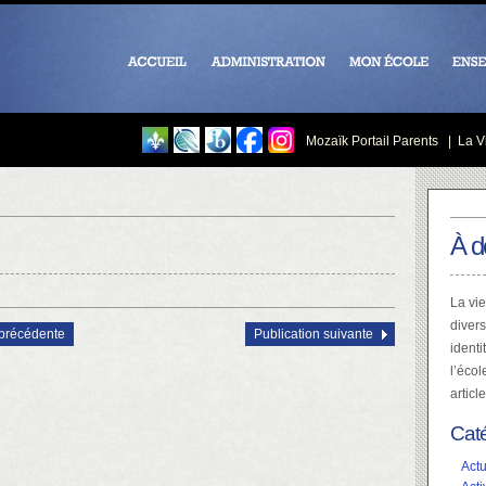
Mozaïk Portail Parents
|
La Vi
À d
La vie
divers
 précédente
Publication suivante
identi
l’écol
articl
Cat
Actu