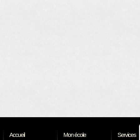
Accueil
Mon école
Services