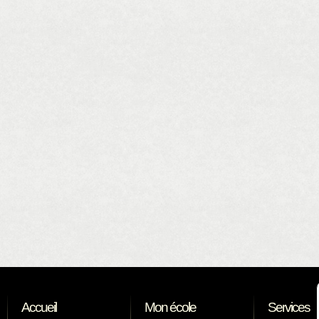
Accueil
Mon école
Services