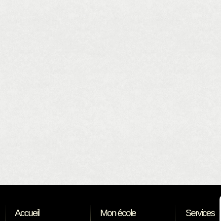
Accueil
Mon école
Services