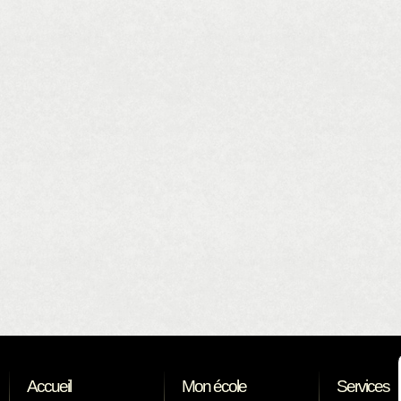
Accueil
Mon école
Services