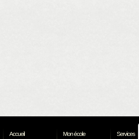
Accueil
Mon école
Services