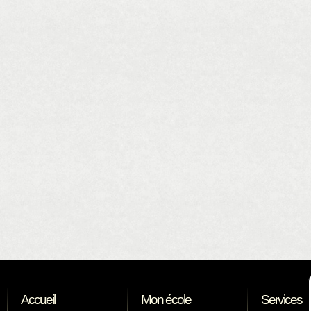
Accueil
Mon école
Services