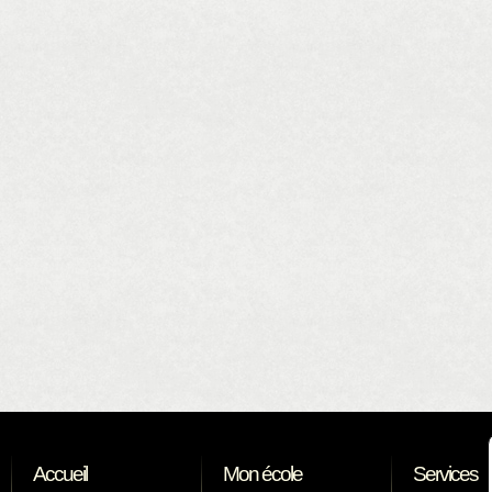
Accueil
Mon école
Services