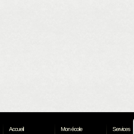
Accueil
Mon école
Services