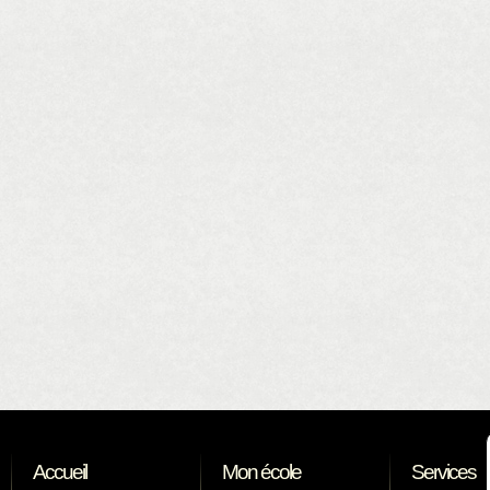
Accueil
Mon école
Services