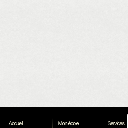
Accueil
Mon école
Services