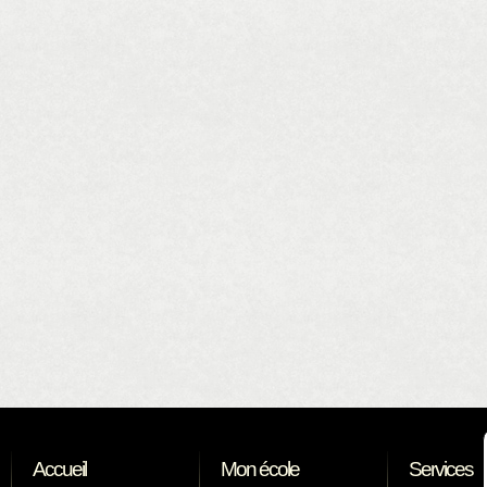
Accueil
Mon école
Services