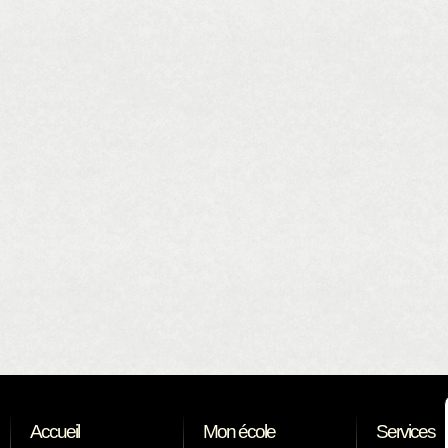
Accueil
Mon école
Services