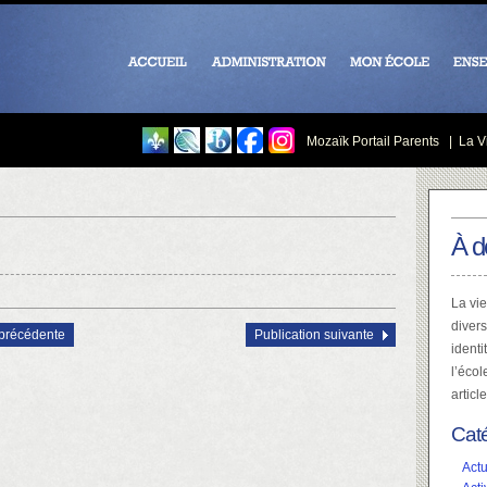
Mozaïk Portail Parents
|
La Vi
À d
La vie
divers
 précédente
Publication suivante
identi
l’écol
articl
Cat
Actu