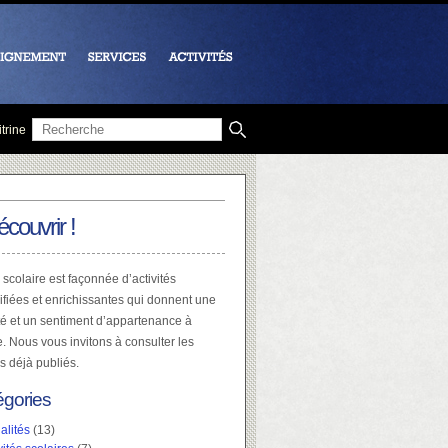
trine
écouvrir !
 scolaire est façonnée d’activités
ifiées et enrichissantes qui donnent une
té et un sentiment d’appartenance à
e. Nous vous invitons à consulter les
es déjà publiés.
égories
alités
(13)