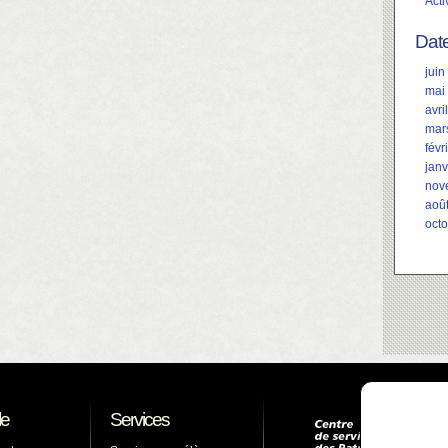
Acti
Dat
juin
mai
avri
mar
févr
janv
nov
aoû
oct
le
Services