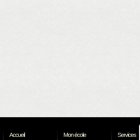
Accueil
Mon école
Services