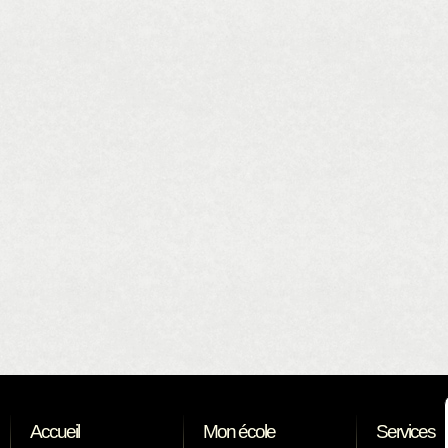
Accueil
Mon école
Services