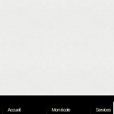
Accueil
Mon école
Services