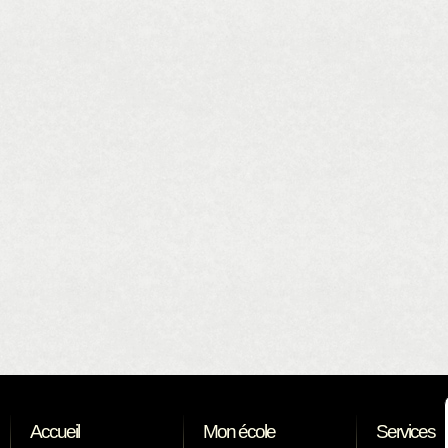
Accueil
Mon école
Services