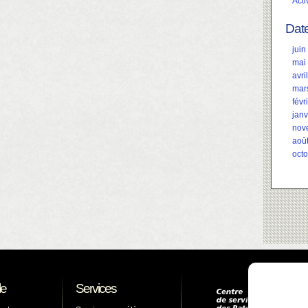
Acti
Dat
juin
mai
avri
mar
févr
janv
nov
aoû
oct
le
Services