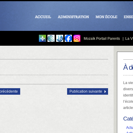
Mozaïk Portail Parents
|
La Vi
À d
La vie
divers
 précédente
Publication suivante
identi
l’écol
articl
Cat
Actu