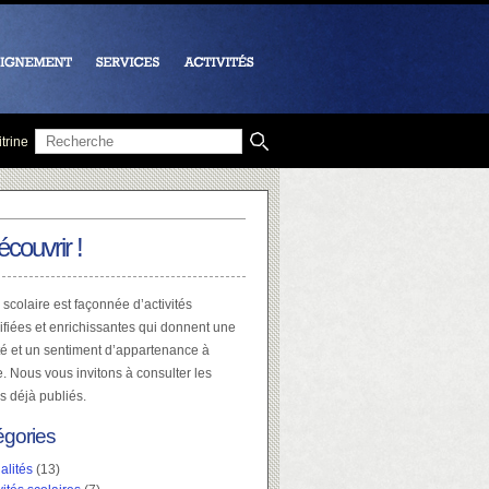
trine
écouvrir !
 scolaire est façonnée d’activités
ifiées et enrichissantes qui donnent une
té et un sentiment d’appartenance à
e. Nous vous invitons à consulter les
es déjà publiés.
égories
alités
(13)